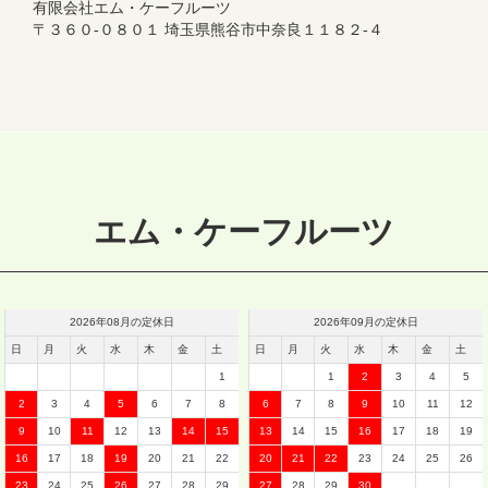
有限会社エム・ケーフルーツ
〒３６０‐０８０１ 埼玉県熊谷市中奈良１１８２‐４
エム・ケーフルーツ
2026
年
08
月の定休日
2026
年
09
月の定休日
日
月
火
水
木
金
土
日
月
火
水
木
金
土
1
1
2
3
4
5
2
3
4
5
6
7
8
6
7
8
9
10
11
12
9
10
11
12
13
14
15
13
14
15
16
17
18
19
16
17
18
19
20
21
22
20
21
22
23
24
25
26
23
24
25
26
27
28
29
27
28
29
30