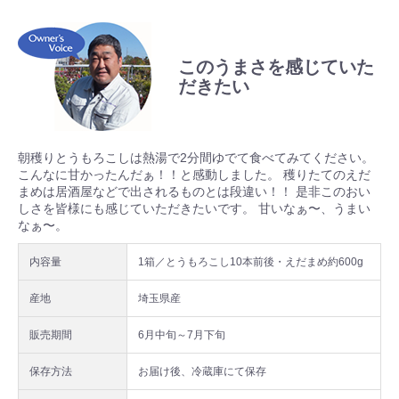
このうまさを感じていた
だきたい
朝穫りとうもろこしは熱湯で2分間ゆでて食べてみてください。
こんなに甘かったんだぁ！！と感動しました。 穫りたてのえだ
まめは居酒屋などで出されるものとは段違い！！ 是非このおい
しさを皆様にも感じていただきたいです。 甘いなぁ〜、うまい
なぁ〜。
内容量
1箱／とうもろこし10本前後・えだまめ約600g
産地
埼玉県産
販売期間
6月中旬～7月下旬
保存方法
お届け後、冷蔵庫にて保存