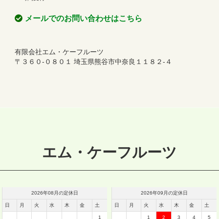
メールでのお問い合わせはこちら
有限会社エム・ケーフルーツ
〒３６０‐０８０１ 埼玉県熊谷市中奈良１１８２‐４
エム・ケーフルーツ
2026
年
08
月の定休日
2026
年
09
月の定休日
日
月
火
水
木
金
土
日
月
火
水
木
金
土
1
1
2
3
4
5