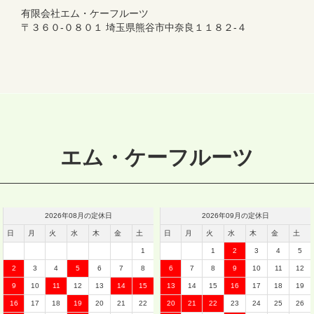
有限会社エム・ケーフルーツ
〒３６０‐０８０１ 埼玉県熊谷市中奈良１１８２‐４
エム・ケーフルーツ
2026
年
08
月の定休日
2026
年
09
月の定休日
日
月
火
水
木
金
土
日
月
火
水
木
金
土
1
1
2
3
4
5
2
3
4
5
6
7
8
6
7
8
9
10
11
12
9
10
11
12
13
14
15
13
14
15
16
17
18
19
16
17
18
19
20
21
22
20
21
22
23
24
25
26